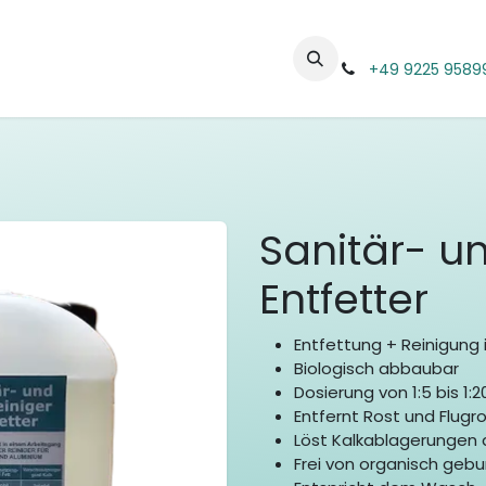
erviceteams
Ihr neuer Job
+49 9225 958
Sanitär- un
Entfetter
Entfettung + Reinigung
Biologisch abbaubar
Dosierung von 1:5 bis 1:
Entfernt Rost und Flugr
Löst Kalkablagerungen
Frei von organisch ge